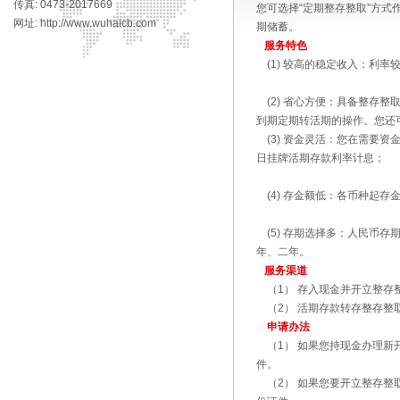
传真: 0473-2017669
您可选择“定期整存整取”方
网址: http://www.wuhaicb.com
期储蓄。
服务特色
(1) 较高的稳定收入：利率
(2) 省心方便：具备整存
到期定期转活期的操作。您还
(3) 资金灵活：您在需要
日挂牌活期存款利率计息；
(4) 存金额低：各币种起存
(5) 存期选择多：人民币
年、二年。
服务渠道
（1） 存入现金并开立整存
（2） 活期存款转存整存整
申请办法
（1） 如果您持现金办理新
件。
（2） 如果您要开立整存整