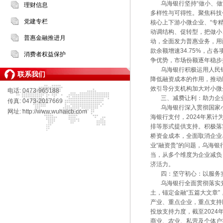
乌海银行坚持“做小、做散
理财信息
多样性与可得性。聚焦科技
党建专栏
核心上下游小微企业、“专
动调结构、促转型，把做小
普惠金融推进月
动，全面发力普惠业务，用
款余额增速34.75%，占
消费者权益保护
争优势，市场份额逐年稳步提
乌海银行积极运用人民银
联系我们
降低融资成本的作用，推动区
效引导分支机构加大对小微
电话: 0473-965188
三、减费让利：助力企
传真: 0473-2017669
乌海银行深入贯彻国家小
网址: http://www.wuhaicb.com
海银行支付，2024年累计
排等形式提供支持。积极落
桥资金成本，全面取消企业
业“融资贵”的问题，乌海
当，从多个维度为企业减负
济活力。
四：坚守初心：以服务
乌海银行全面贯彻落实党
土，锚定金融“五篇大文章”
产业、重点企业，重点支持
投放支持力度，截至2024
商业、农业、私营及个体户