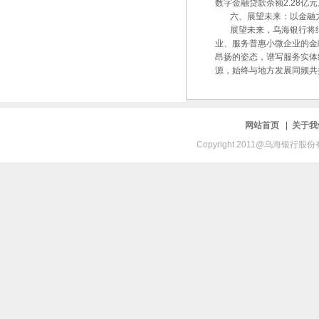
数字金融贷款余额2.28亿
六、展望未来：以金融力
展望未来，乌海银行将继
业、服务普惠小微企业的金
昂扬的姿态，谱写服务实体
源，始终与地方发展同频共
网站首页
|
关于
Copyright 2011@乌海银行