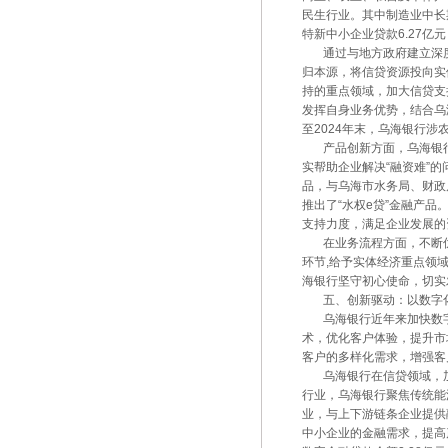
民生行业。其中制造业中长期贷
特新中小企业贷款6.27亿元
通过与地方政府建立深度战
归本源，将信贷资源投向实
持的重点领域，加大信贷支
发挥自身业务优势，结合乌
至2024年末，乌海银行涉
产品创新方面，乌海银行针
实帮助企业解决“融资难”的问
品，与乌海市水务局、财政
推出了“水权e贷”金融产
支持力度，满足企业发展
在业务流程方面，不断优
环节,给予实体经济重点领域长
海银行坚守初心使命，切实
五、创新驱动：以数字
乌海银行近年来加快数字
术，优化客户体验，提升市
客户的多样化需求，增强客
乌海银行在信贷领域，加强
行业，乌海银行聚焦传统能
业，与上下游链条企业提供
中小企业的金融需求，提高