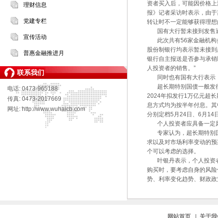
资者买入后，可能因价格上
理财信息
报》记者采访时表示，由于
党建专栏
转让时不一定能够获得理想
国有大行暂未接到发售
宣传活动
此次共有56家金融机构参
股份制银行均表示暂未接到
普惠金融推进月
银行自主报送是否参与承销
人投资者的销售。”
联系我们
同时也有国有大行表示，
超长期特别国债一般发行
电话: 0473-965188
2024年拟发行1万亿元超
传真: 0473-2017669
息方式均为按半年付息。其中
网址: http://www.wuhaicb.com
分别定档5月24日、6月1
个人投资者应具备一定
专家认为，超长期特别国
求以及对市场利率变动的预
个可以考虑的选择。
叶银丹表示，个人投资者
购买时，要考虑自身的风险
势、利率变化趋势、财政政
网站首页
|
关于