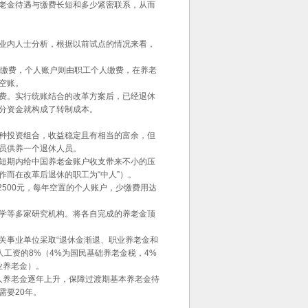
老金待遇与缴费长短和多少紧密联系，从而
业内人士分析，根据以前试点的情况来看，
担缴费，个人账户则由职工个人缴费，在养老
空账。
费。实行统账结合的改革方案后，已经退休
分资金就构成了转制成本。
种投资组合，收益稳定且有相当的富余，但
员供养一个退休人员。
短期内给中国养老金账户收支带来不小的压
工作而在改革后退休的职工为“中人”）。
2500元，每年空置的个人账户，少缴费用达
学等多家研究机构。将各自完成的养老金顶
关事业单位采取“退休金渐退、职业养老金和
人工资的8%（4%为国民基础养老金税，4%
业养老金）。
人养老金逐年上升，保障过渡期基本养老金待
需要20年。