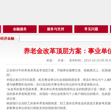
金融服务
服务与支持
常见问题
经济金融
养老金改革顶层方案：事业单
来源：
作者：
发布时间：2013-10-10 09:35:4
正在研讨中的养老体系改革顶层方案，可能将在缴费主体、统账模式上，实现城
同”。
本报记者10月9日获悉，机关事业单位社会保险制度改革，将实行单位与个人
遇与缴费期长短挂钩；实行适合机关事业单位特点的补充养老保险办法。
“从改革的基本思路来看，事业单位养老保险制度和企业的制度设计是一致的，
业的基本养老制度并轨，实现统一的社会统筹与个人账户相结合的模式，也就是
诉记者。
根据现行企业职工的基本养老保险制度，职工退休后养老金的发放主要参考其缴
多数事业单位则实行财政支持的现收现付制度。