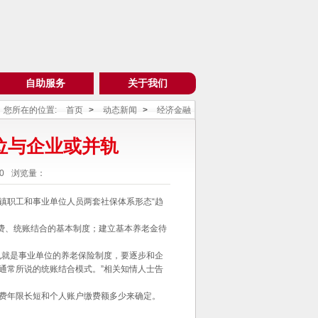
自助服务
关于我们
您所在的位置:
首页
>
动态新闻
>
经济金融
位与企业或并轨
0
浏览量：
镇职工和事业单位人员两套社保体系形态“趋
缴费、统账结合的基本制度；建立基本养老金待
也就是事业单位的养老保险制度，要逐步和企
通常所说的统账结合模式。”相关知情人士告
费年限长短和个人账户缴费额多少来确定。