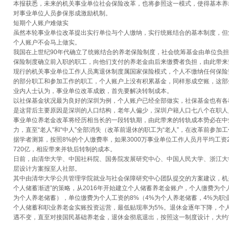
本报获悉，未来的机关事业单位社会保险改革，也将参照这一模式，使得基本养
对事业单位人员参保形成激励机制。
短期个人账户难做实
虽然本轮事业单位改革提出实行单位与个人缴纳，实行统账结合的基本制度，但
个人账户不会马上做实。
我国在上世纪90年代确立了统账结合的养老保险制度，社会统筹基金由单位负
保险制度确立前入职的职工，向他们支付的养老金由后来缴费者负担，由此带来
现行的机关事业单位工作人员离退休制度属国家保险模式，个人不缴纳任何保险
的部分职工和参加工作的职工，个人账户上没有积累基金，同样形成空账，这部
业内人士认为，事业单位改革成败，首先要解决转制成本。
以社保基金状况最为良好的深圳为例，个人账户已经全部做实，社保基金也有各
是这背后主要原因是深圳的人口结构，老年人偏少，深圳户籍人口七八个在职人
事业单位养老金改革将经历相当长的一段转轨期，由此带来的转轨成本势必在中
力，直至“老人”和“中人”全部消失（改革前退休的职工为“老人”，在改革前参加
据学者测算，按照8%的个人缴费率，如果3000万事业单位工作人员月平均工资
720亿，相应带来并轨后转制的成本。
日前，由清华大学、中国社科院、国务院发展研究中心、中国人民大学、浙江大
层设计方案报至人社部。
其中由清华大学公共管理学院就业与社会保障研究中心团队提交的方案建议，机
个人储蓄渐进”的策略，从2016年开始建立个人储蓄养老金账户，个人缴费为个
为个人养老储蓄），单位缴费为个人工资的8%（4%为个人养老储蓄，4%为职
个人储蓄和职业养老金实账投资运营，最低贴现率为5%。退休金逐年下降，个
遇不变，直至对接国民基础养老金，退休金彻底退出，按照这一制度设计，大约