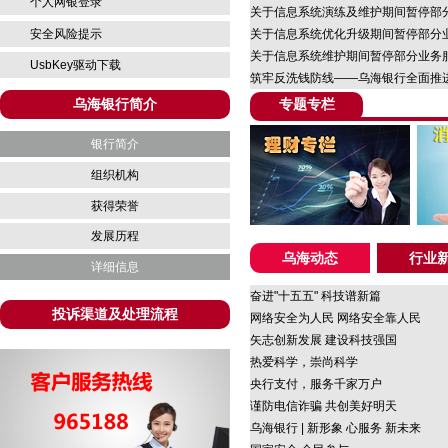
个人网银登录
关于信息系统演练及维护期间暂停部
安全风险提示
关于信息系统优化升级期间暂停部分
关于信息系统维护期间暂停部分业务
UsbKey驱动下载
筑牢反洗钱防线——乌海银行全面推
乌海银行简介
专题专栏
银行简介
组织机构
获得荣誉
发展历程
乌海动态
行业
详细信息
奋进"十五五" 科技谱新篇
投诉渠道及处理流程
网络安全为人民 网络安全靠人民
矢志创新发展 建设科技强国
热爱科学，崇尚科学
央行支付，服务千家万户
谨防电信诈骗 共创美好明天
乌海银行 | 新形象 心服务 新未来